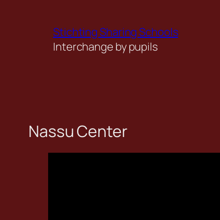
Ga
naar
Stichting Sharing Schools
de
Interchange by pupils
inhoud
Nassu Center